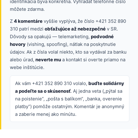
identifikácia býva konkrétna. Vyhľadať telefónne číslo
môžete zdarma.
Z
4 komentáre
vyššie vyplýva, že číslo +421 352 890
310 patrí medzi
obťažujúce až nebezpečné
v SR.
Dôvody sa opakujú — telemarketing,
podvodné
hovory
(vishing, spoofing), nátlak na poskytnutie
údajov. Ak z čísla volal niekto, kto sa vydával za banku
alebo úrad,
neverte mu
a kontakt si overte priamo na
webe inštitúcie.
Ak vám +421 352 890 310 volalo,
buďte solidárny
a podeľte sa o skúsenosť
. Aj jedna veta („pýtal sa
na poistenie“, „pošta s balíkom“, „banka, overenie
platby“) pomôže ostatným. Komentár je anonymný
a zaberie menej ako minútu.