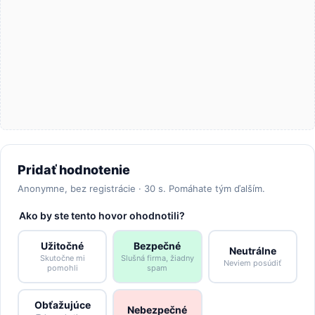
Pridať hodnotenie
Anonymne, bez registrácie · 30 s. Pomáhate tým ďalším.
Ako by ste tento hovor ohodnotili?
Užitočné
Bezpečné
Neutrálne
Skutočne mi
Slušná firma, žiadny
Neviem posúdiť
pomohli
spam
Obťažujúce
Nebezpečné