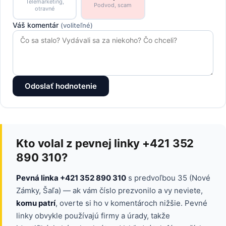
Telemarketing,
Podvod, scam
otravné
Váš komentár
(voliteľné)
Odoslať hodnotenie
Kto volal z pevnej linky +421 352
890 310?
Pevná linka +421 352 890 310
s predvoľbou 35 (Nové
Zámky, Šaľa) — ak vám číslo prezvonilo a vy neviete,
komu patrí
, overte si ho v komentároch nižšie. Pevné
linky obvykle používajú firmy a úrady, takže