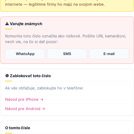
internete — legitímne firmy ho majú na svojom webe.
⚠ Varujte známych
Komunita toto číslo označila ako rizikové. Pošlite URL kamarátovi,
nech vie, na čo si dať pozor:
WhatsApp
SMS
E-mail
🚫 Zablokovať toto číslo
Ak vás obťažuje, zablokujte ho v telefóne:
Návod pre iPhone →
Návod pre Android →
O tomto čísle