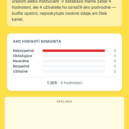
úradom alebo inštitúciám. V databáze máme zatiaľ 4
hodnotení, ale 4 užívatelia ho označili ako podvodné —
buďte opatrní, neposkytujte osobné údaje ani čísla
kariet.
AKO HODNOTÍ KOMUNITA
Nebezpečné
4
Obťažujúce
0
Neutrálne
0
Bezpečné
0
Užitočné
0
1,0/5
· 4 hodnotení
REKLAMA