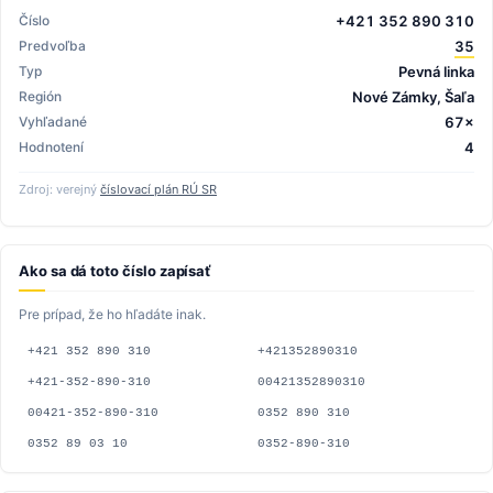
Číslo
+421 352 890 310
Predvoľba
35
Typ
Pevná linka
Región
Nové Zámky, Šaľa
Vyhľadané
67×
Hodnotení
4
Zdroj: verejný
číslovací plán RÚ SR
Ako sa dá toto číslo zapísať
Pre prípad, že ho hľadáte inak.
+421 352 890 310
+421352890310
+421-352-890-310
00421352890310
00421-352-890-310
0352 890 310
0352 89 03 10
0352-890-310