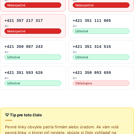
4×
4×
Nebezpečné
Nebezpečné
+421 357 217 317
+421 351 111 865
4×
4×
Nebezpečné
Užitočné
+421 350 087 243
+421 351 314 515
4×
4×
Užitočné
Užitočné
+421 351 593 626
+421 350 093 659
4×
4×
Užitočné
Obťažujúce
💡 Tip pre toto číslo
Pevné linky obvykle patria firmám alebo úradom. Ak vám volá
pevná linka, o ktorej nič neviete, skúste si číslo vyhľadať na