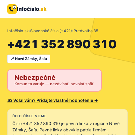
Infočíslo
.sk
Infočíslo.sk
›
Slovenské čísla (+421)
›
Predvoľba 35
+421 352 890 310
📍 Nové Zámky, Šaľa
Nebezpečné
Komunita varuje — nezdvíhať, nevolať späť.
✍ Volal vám? Pridajte vlastné hodnotenie →
ČO O ČÍSLE VIEME
Číslo +421 352 890 310 je pevná linka v regióne Nové
Zámky, Šaľa. Pevné linky obvykle patria firmám,