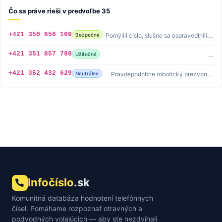
Čo sa práve rieši v predvoľbe 35
+421 350 656 169
Bezpečné
Pomýlili číslo, slušne sa ospravedlnili.…
+421 351 857 788
Užitočné
…
+421 352 432 629
Neutrálne
Pravdepodobne robotický prezvon.…
Infočíslo
.sk
Komunitná databáza hodnotení telefónnych
čísel. Pomáhame rozpoznať otravných a
podvodných volajúcich — aby ste nezdvíhali