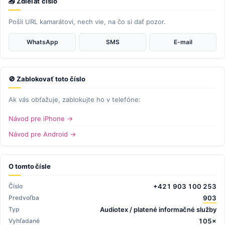
📤 Zdieľať číslo
Pošli URL kamarátovi, nech vie, na čo si dať pozor.
WhatsApp
SMS
E-mail
🚫 Zablokovať toto číslo
Ak vás obťažuje, zablokujte ho v telefóne:
Návod pre iPhone →
Návod pre Android →
O tomto čísle
Číslo
+421 903 100 253
Predvoľba
903
Typ
Audiotex / platené informačné služby
Vyhľadané
105×