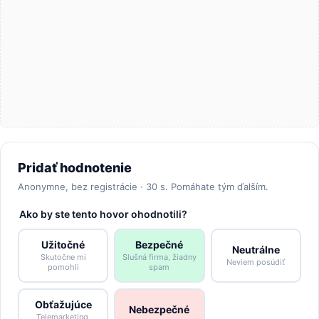
Pridať hodnotenie
Anonymne, bez registrácie · 30 s. Pomáhate tým ďalším.
Ako by ste tento hovor ohodnotili?
Užitočné
Bezpečné
Neutrálne
Skutočne mi
Slušná firma, žiadny
Neviem posúdiť
pomohli
spam
Obťažujúce
Nebezpečné
Telemarketing,