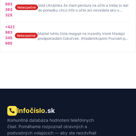
903
Volá Ukrajinka že mam peniaze na účte a treba to dat
Nebezpečné
303
do poriadku chcú info o účte ani nevedela ako s…
325
+421
903
Majitel tohto čísla reaguje na inzeráty ktoré hľadajú
Nebezpečné
345
predpokladám čokoľvek. (hľadám/kúpim) Poznám p…
905
Infočíslo
.sk
Komunitná databáza hodnotení telefónnych
čísel. Pomáhame rozpoznať otravných a
podvodných volajúcich — aby ste nezdvíhali