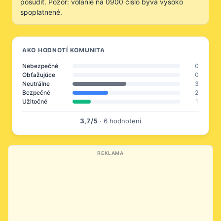
posúdiť. Pozor: volanie na 0900 číslo býva vysoko
spoplatnené.
AKO HODNOTÍ KOMUNITA
Nebezpečné
0
Obťažujúce
0
Neutrálne
3
Bezpečné
2
Užitočné
1
3,7/5
· 6 hodnotení
REKLAMA