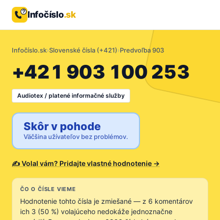
Infočíslo
.sk
Infočíslo.sk
›
Slovenské čísla (+421)
›
Predvoľba 903
+421 903 100 253
Audiotex / platené informačné služby
Skôr v pohode
Väčšina užívateľov bez problémov.
✍ Volal vám? Pridajte vlastné hodnotenie →
ČO O ČÍSLE VIEME
Hodnotenie tohto čísla je zmiešané — z 6 komentárov
ich 3 (50 %) volajúceho nedokáže jednoznačne