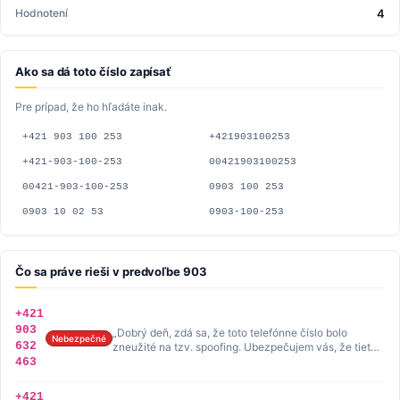
Hodnotení
4
Ako sa dá toto číslo zapísať
Pre prípad, že ho hľadáte inak.
+421 903 100 253
+421903100253
+421-903-100-253
00421903100253
00421-903-100-253
0903 100 253
0903 10 02 53
0903-100-253
Čo sa práve rieši v predvoľbe 903
+421
903
„Dobrý deň, zdá sa, že toto telefónne číslo bolo
Nebezpečné
632
zneužité na tzv. spoofing. Ubezpečujem vás, že tiet…
463
+421