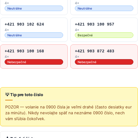
4×
4×
Neutrálne
Neutrálne
+421 903 102 624
+421 903 100 957
4×
4×
Neutrálne
Bezpečné
+421 903 100 168
+421 903 872 483
4×
4×
Nebezpečné
Nebezpečné
💡 Tip pre toto číslo
POZOR — volanie na 0900 čísla je veľmi drahé (často desiatky eur
za minútu). Nikdy nevolajte späť na neznáme 0900 číslo, nech
vám sľúbia čokoľvek.