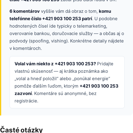
6 komentárov
vyššie vám dá obraz o tom,
komu
telefónne číslo +421 903 100 253 patrí
. U podobne
hodnotených čísel ide typicky o telemarketing,
overovanie bankou, doručovacie služby — a občas aj o
podvody (spoofing, vishing). Konkrétne detaily nájdete
v komentároch.
Volal vám niekto z +421 903 100 253?
Pridajte
vlastnú skúsenosť — aj krátka poznámka ako
„volal a hneď položil“ alebo „ponúkal energie“
pomôže ďalším ľuďom, ktorým
+421 903 100 253
zazvoní
. Komentáre sú anonymné, bez
registrácie.
Časté otázky