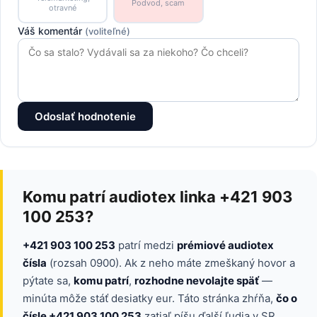
Podvod, scam
otravné
Váš komentár
(voliteľné)
Odoslať hodnotenie
Komu patrí audiotex linka +421 903
100 253?
+421 903 100 253
patrí medzi
prémiové audiotex
čísla
(rozsah 0900). Ak z neho máte zmeškaný hovor a
pýtate sa,
komu patrí
,
rozhodne nevolajte späť
—
minúta môže stáť desiatky eur. Táto stránka zhŕňa,
čo o
čísle +421 903 100 253
zatiaľ píšu ďalší ľudia v SR.