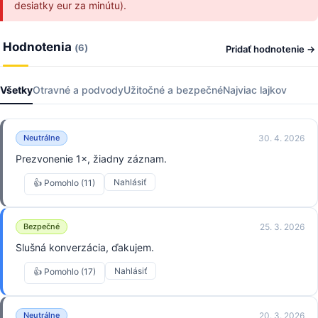
desiatky eur za minútu).
Hodnotenia
(6)
Pridať hodnotenie →
Všetky
Otravné a podvody
Užitočné a bezpečné
Najviac lajkov
30. 4. 2026
Neutrálne
Prezvonenie 1×, žiadny záznam.
Nahlásiť
👍 Pomohlo (11)
25. 3. 2026
Bezpečné
Slušná konverzácia, ďakujem.
Nahlásiť
👍 Pomohlo (17)
20. 3. 2026
Neutrálne