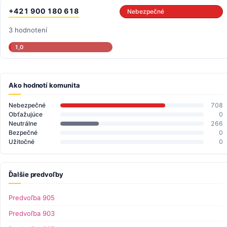
+421 900 180 618
Nebezpečné
3 hodnotení
1,0
Ako hodnotí komunita
Nebezpečné
708
Obťažujúce
0
Neutrálne
266
Bezpečné
0
Užitočné
0
Ďalšie predvoľby
Predvoľba 905
Predvoľba 903