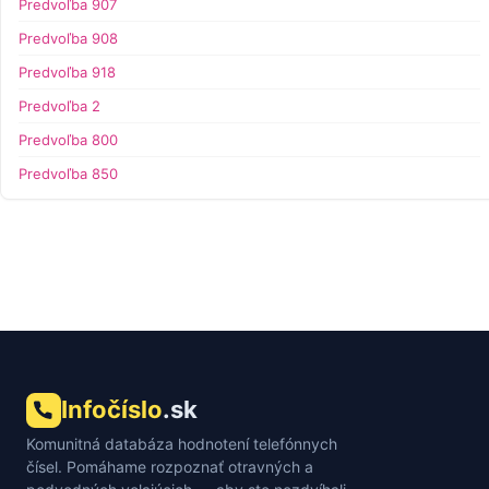
Predvoľba 907
Predvoľba 908
Predvoľba 918
Predvoľba 2
Predvoľba 800
Predvoľba 850
Infočíslo
.sk
Komunitná databáza hodnotení telefónnych
čísel. Pomáhame rozpoznať otravných a